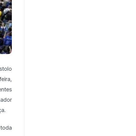
tolo
eira,
entes
nador
ça.
 toda