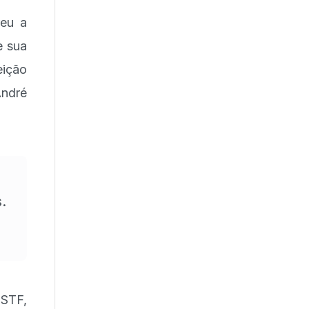
reu a
e sua
eição
ndré
.
STF,