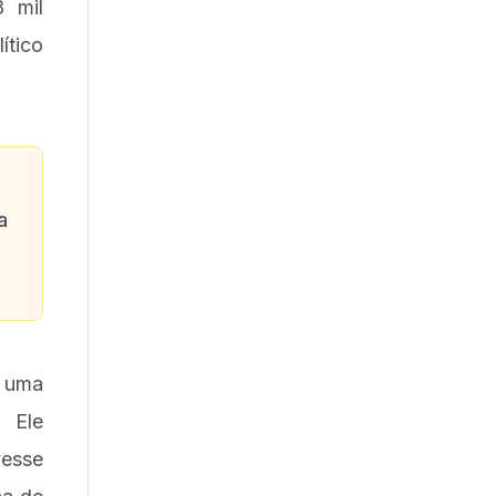
8 mil
tico
a
e uma
. Ele
vesse