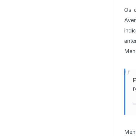
Os d
Aven
indi
ant
Mend
"
P
r
Men