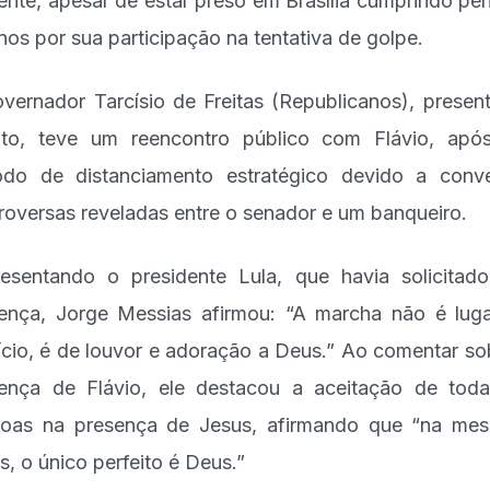
ente, apesar de estar preso em Brasília cumprindo pe
nos por sua participação na tentativa de golpe.
vernador Tarcísio de Freitas (Republicanos), presen
to, teve um reencontro público com Flávio, ap
odo de distanciamento estratégico devido a conv
roversas reveladas entre o senador e um banqueiro.
esentando o presidente Lula, que havia solicitad
ença, Jorge Messias afirmou: “A marcha não é lug
cio, é de louvor e adoração a Deus.” Ao comentar so
ença de Flávio, ele destacou a aceitação de tod
oas na presença de Jesus, afirmando que “na me
s, o único perfeito é Deus.”