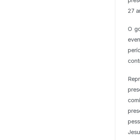
pres
27 a
O go
even
perí
cont
Repr
pres
comí
pres
pess
Jesu