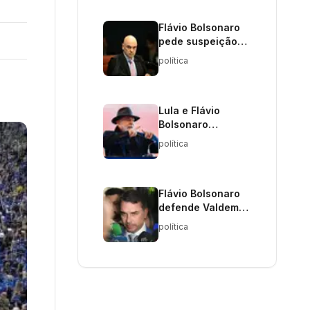
Flávio Bolsonaro
pede suspeição
de Moraes em
política
caso do Banco
Master
Lula e Flávio
Bolsonaro
empatam em
política
pesquisa para
2026
Flávio Bolsonaro
defende Valdemar
após bloqueio de
política
bens