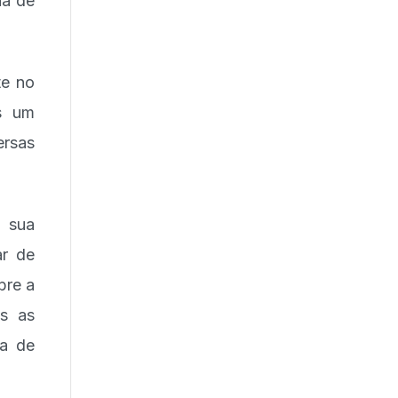
na de
te no
ós um
ersas
o sua
ar de
bre a
as as
sa de