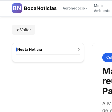
Meio
BN
BocaNoticias
Agronegócio
Ambiente
Voltar
Nesta Notícia
0
Cul
M
re
P
A M
de e