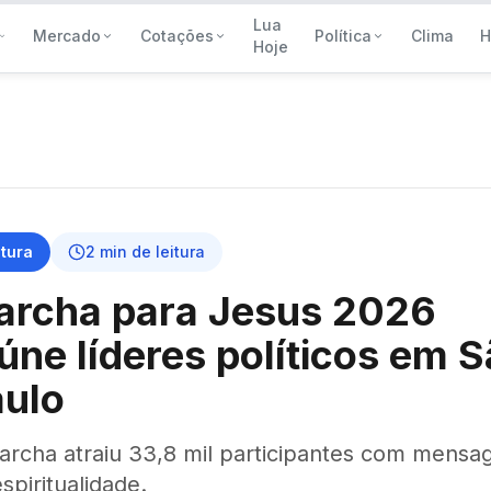
Lua
Mercado
Cotações
Política
Clima
H
Hoje
tura
2
min de leitura
archa para Jesus 2026
úne líderes políticos em 
aulo
archa atraiu 33,8 mil participantes com mens
spiritualidade.