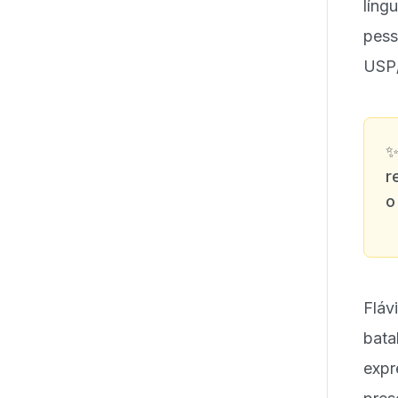
líng
pes
USP
r
o
Fláv
bata
expr