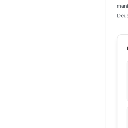
mani
Deus