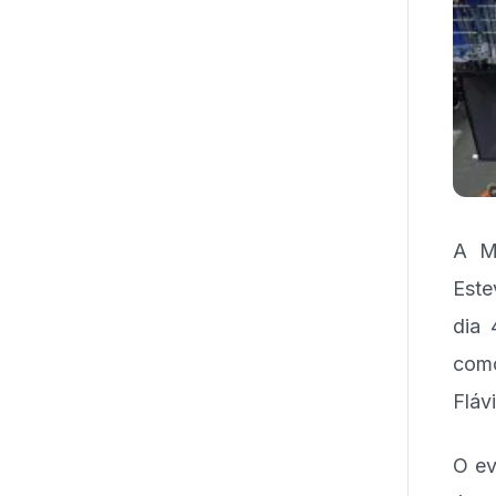
A M
Este
dia 
como
Fláv
O ev