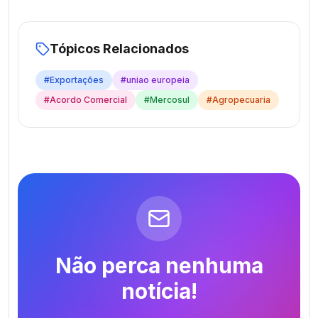
Tópicos Relacionados
#
Exportações
#
uniao europeia
#
Acordo Comercial
#
Mercosul
#
Agropecuaria
Não perca nenhuma
notícia!