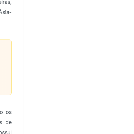
iras,
Ásia-
ão os
os de
ossui