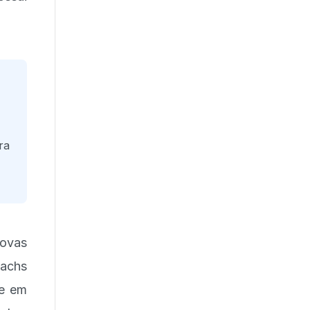
ra
novas
Sachs
me em