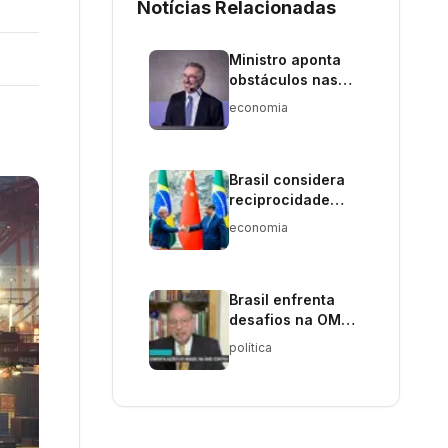
Notícias Relacionadas
Ministro aponta
obstáculos nas
negociações
economia
comerciais com os
EUA
Brasil considera
reciprocidade
para enfrentar
economia
tarifas dos EUA
Brasil enfrenta
desafios na OMC
contra EUA e
política
União Europeia