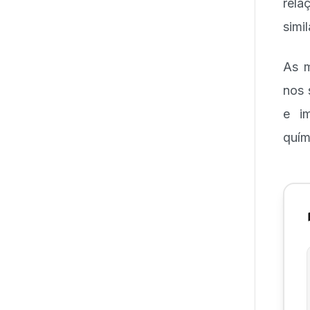
rela
simi
As m
nos 
e i
quím