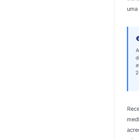
uma 
A
d
a
2
Rece
medi
acre