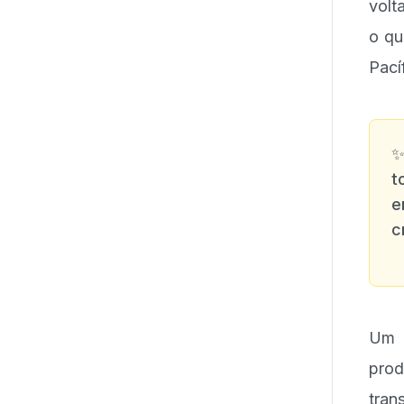
volt
o qu
Pací
t
e
c
Um d
prod
tran