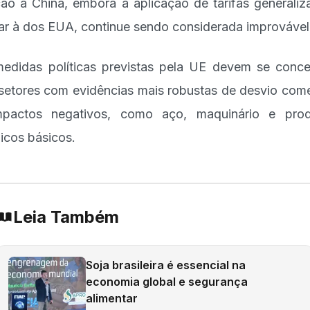
ção à China, embora a aplicação de tarifas generaliz
lar à dos EUA, continue sendo considerada improvável
edidas políticas previstas pela UE devem se conce
setores com evidências mais robustas de desvio come
mpactos negativos, como aço, maquinário e prod
icos básicos.
Leia Também
Soja brasileira é essencial na
economia global e segurança
alimentar