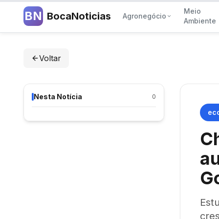
Meio
BN
BocaNoticias
Agronegócio
Ambiente
Voltar
Nesta Notícia
0
ec
Ch
au
G
Est
cre