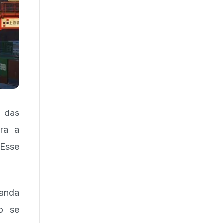
o das
ara a
 Esse
.
manda
ão se