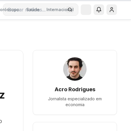
oróscopo
Saúde
Internacional
Buscar notícias
Acro Rodrigues
z
Jornalista especializado em
economia
o