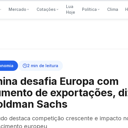
Lua
Mercado
Cotações
Política
Clima
H
Hoje
onomia
2
min de leitura
ina desafia Europa com
mento de exportações, di
oldman Sachs
udo destaca competição crescente e impacto n
scimento europeu