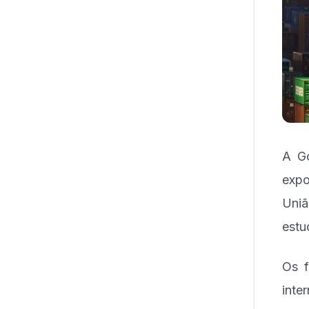
A Go
expo
Uniã
estu
Os f
inte