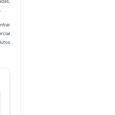
adas,
.
ntrar
rcial
utos