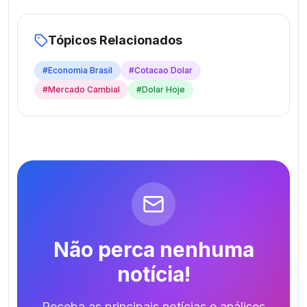
Tópicos Relacionados
#
Economia Brasil
#
Cotacao Dolar
#
Mercado Cambial
#
Dolar Hoje
Não perca nenhuma
notícia!
Receba as principais notícias e análises