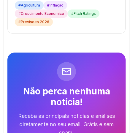
#
Agricultura
#
Inflação
#
Crescimento Economico
#
Fitch Ratings
#
Previsoes 2026
Não perca nenhuma
notícia!
Receba as principais notícias e análises
diretamente no seu email. Grátis e sem
spam.