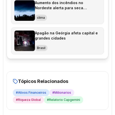
Aumento dos incêndios no
Nordeste alerta para seca
persistente
clima
Apagão na Geórgia afeta capital e
grandes cidades
Brasil
Tópicos Relacionados
#
Ativos Financeiros
#
Milionarios
#
Riqueza Global
#
Relatorio Capgemini