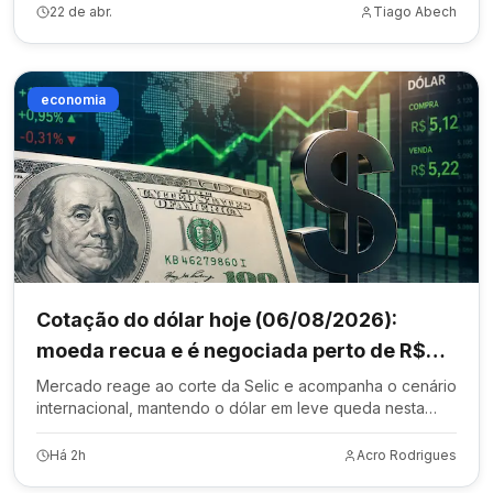
22 de abr.
Tiago Abech
economia
Cotação do dólar hoje (06/08/2026):
moeda recua e é negociada perto de R$
5,10
Mercado reage ao corte da Selic e acompanha o cenário
internacional, mantendo o dólar em leve queda nesta
quinta-feira.
Há 2h
Acro Rodrigues