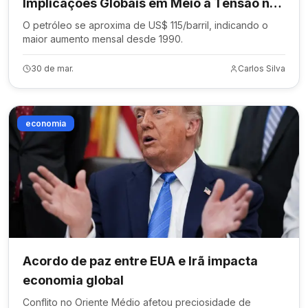
Implicações Globais em Meio a Tensão no
Oriente Médio
O petróleo se aproxima de US$ 115/barril, indicando o
maior aumento mensal desde 1990.
30 de mar.
Carlos Silva
economia
Acordo de paz entre EUA e Irã impacta
economia global
Conflito no Oriente Médio afetou preciosidade de