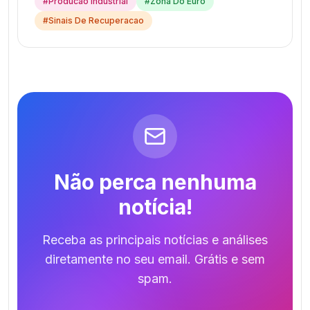
#
Producao Industrial
#
Zona Do Euro
#
Sinais De Recuperacao
Não perca nenhuma
notícia!
Receba as principais notícias e análises
diretamente no seu email. Grátis e sem
spam.