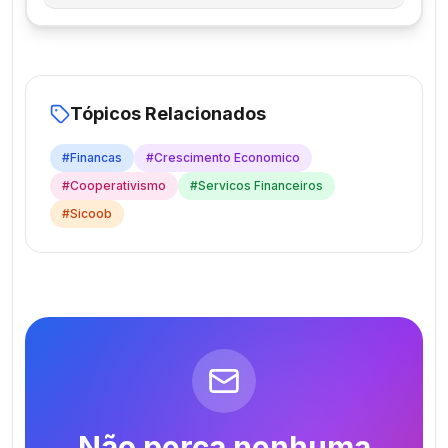
Tópicos Relacionados
#
Financas
#
Crescimento Economico
#
Cooperativismo
#
Servicos Financeiros
#
Sicoob
Não perca nenhuma