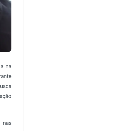
ia na
rante
busca
leção
o nas