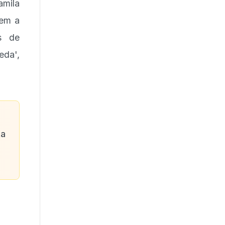
amila
zem a
s de
eda',
ta