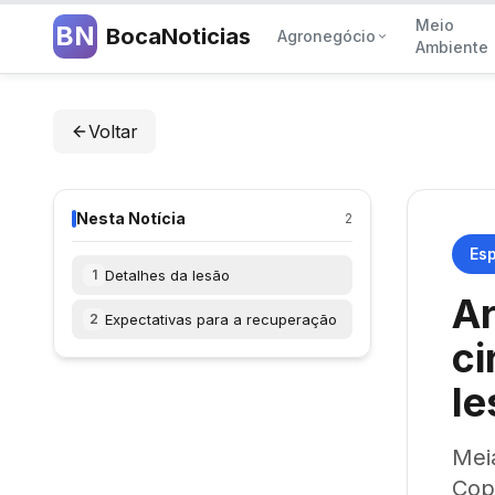
Meio
BN
BocaNoticias
Agronegócio
Ambiente
Voltar
Nesta Notícia
2
Es
Detalhes da lesão
1
Ar
Expectativas para a recuperação
2
ci
le
Mei
Cop