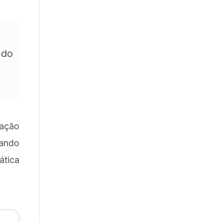
,
 do
ração
uando
ática