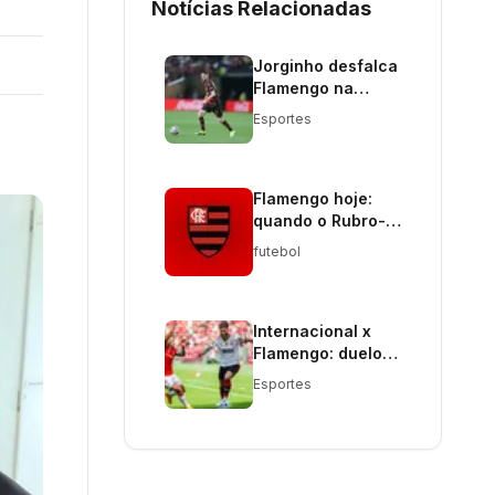
Notícias Relacionadas
Jorginho desfalca
Flamengo na
estreia da
Esportes
Libertadores
contra Cusco
Flamengo hoje:
quando o Rubro-
Negro volta a
futebol
jogar e como o
time aproveita a
pausa na
temporada
Internacional x
Flamengo: duelo
de gigantes
Esportes
promete jogo
intenso no Beira-
Rio pelo
Brasileirão