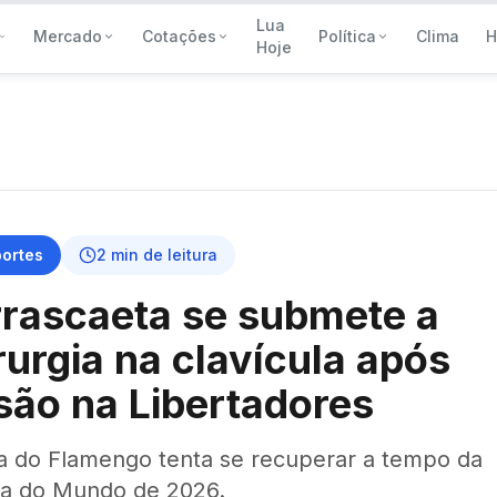
Lua
Mercado
Cotações
Política
Clima
H
Hoje
portes
2
min de leitura
rascaeta se submete a
rurgia na clavícula após
são na Libertadores
a do Flamengo tenta se recuperar a tempo da
a do Mundo de 2026.