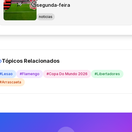
segunda-feira
noticias
Tópicos Relacionados
#
Lesao
#
Flamengo
#
Copa Do Mundo 2026
#
Libertadores
#
Arrascaeta