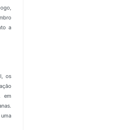
jogo,
ombro
nto a
l, os
ação
e, em
anas.
s uma