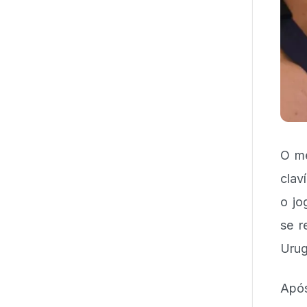
O me
clav
o jo
se r
Urug
Após