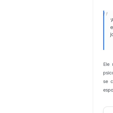
"
‘
e
j
Ele 
psic
se c
espo