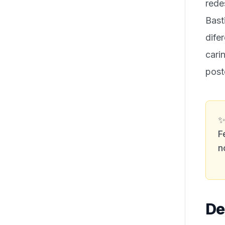
rede
Bast
dif
cari
post
F
n
De