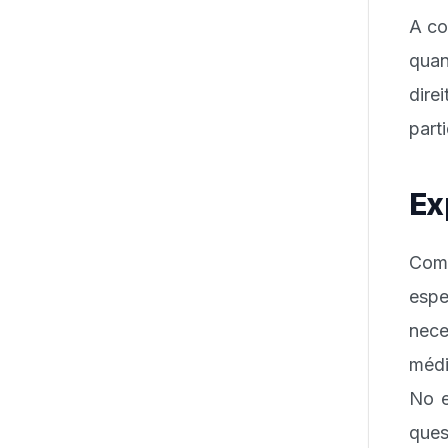
A co
quan
dire
part
Ex
Com 
esp
nece
médi
No e
ques