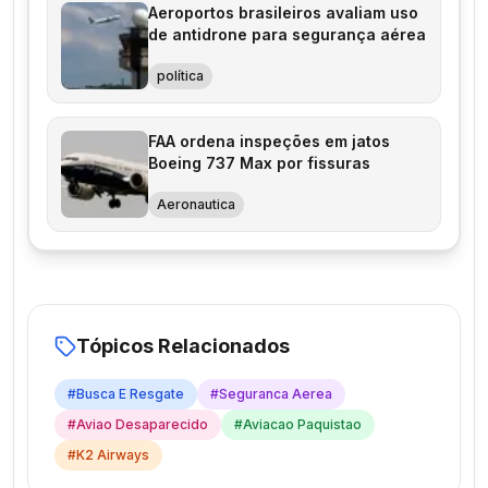
Aeroportos brasileiros avaliam uso
de antidrone para segurança aérea
política
FAA ordena inspeções em jatos
Boeing 737 Max por fissuras
Aeronautica
Tópicos Relacionados
#
Busca E Resgate
#
Seguranca Aerea
#
Aviao Desaparecido
#
Aviacao Paquistao
#
K2 Airways