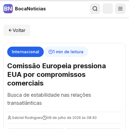
BN
BocaNoticias
Voltar
Internacional
1
min de leitura
Comissão Europeia pressiona
EUA por compromissos
comerciais
Busca de estabilidade nas relações
transatlânticas
Gabriel Rodrigues
08 de julho de 2026 às 08:40