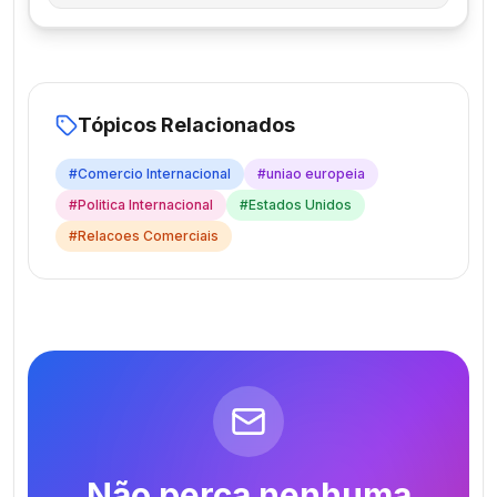
Tópicos Relacionados
#
Comercio Internacional
#
uniao europeia
#
Politica Internacional
#
Estados Unidos
#
Relacoes Comerciais
Não perca nenhuma