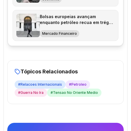
Bolsas europeias avançam
enquanto petróleo recua em trégua
EUA-Irã
Mercado Financeiro
Tópicos Relacionados
#
Relacoes Internacionais
#
Petroleo
#
Guerra No Ira
#
Tensao No Oriente Medio