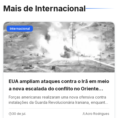
Mais de
Internacional
Internacional
EUA ampliam ataques contra o Irã em meio
a nova escalada do conflito no Oriente
Médio
Forças americanas realizaram uma nova ofensiva contra
instalações da Guarda Revolucionária Iraniana, enquanto
ataques e tensões se espalham pela região
30 de jul.
Acro Rodrigues