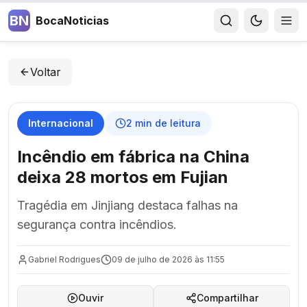
BN
BocaNoticias
Voltar
Internacional
2
min de leitura
Incêndio em fábrica na China
deixa 28 mortos em Fujian
Tragédia em Jinjiang destaca falhas na
segurança contra incêndios.
Gabriel Rodrigues
09 de julho de 2026 às 11:55
Ouvir
Compartilhar