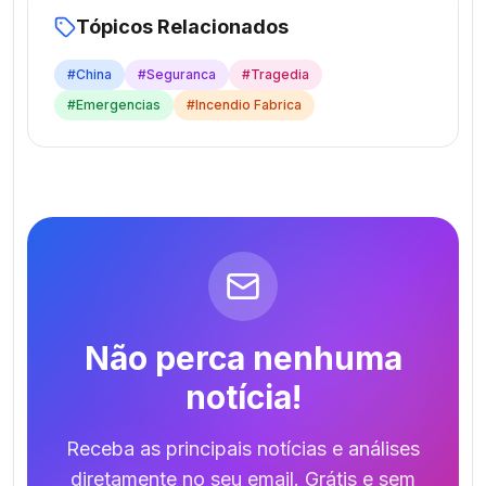
Tópicos Relacionados
#
China
#
Seguranca
#
Tragedia
#
Emergencias
#
Incendio Fabrica
Não perca nenhuma
notícia!
Receba as principais notícias e análises
diretamente no seu email. Grátis e sem