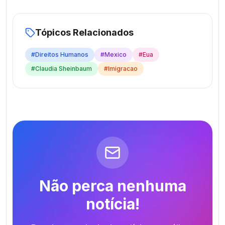
Tópicos Relacionados
#
Direitos Humanos
#
Mexico
#
Eua
#
Claudia Sheinbaum
#
Imigracao
Não perca nenhuma
notícia!