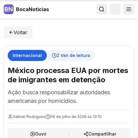
BN
BocaNoticias
Voltar
Internacional
2
min de leitura
México processa EUA por mortes
de imigrantes em detenção
Ação busca responsabilizar autoridades
americanas por homicídios.
Gabriel Rodrigues
09 de julho de 2026 às 13:10
Ouvir
Compartilhar