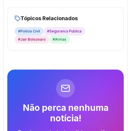
Tópicos Relacionados
#
Policia Civil
#
Seguranca Publica
#
Jair Bolsonaro
#
Armas
Não perca nenhuma
notícia!