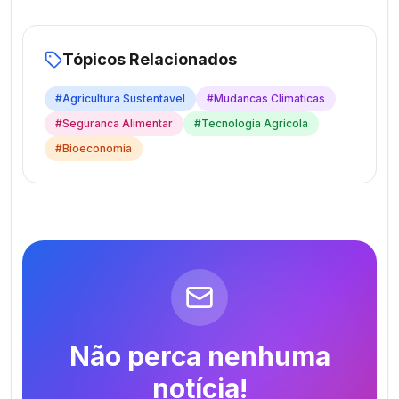
Tópicos Relacionados
#
Agricultura Sustentavel
#
Mudancas Climaticas
#
Seguranca Alimentar
#
Tecnologia Agricola
#
Bioeconomia
Não perca nenhuma
notícia!