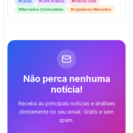
#
Cacau
#
Cafe Arabica
#
Precos Cafe
#
Mercados Commodities
#
Liquidacao Mercados
Não perca nenhuma
notícia!
Receba as principais notícias e análises
diretamente no seu email. Grátis e sem
spam.