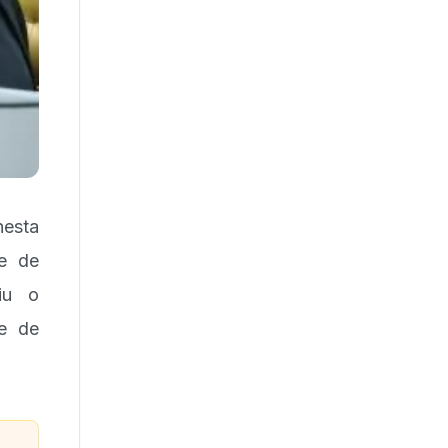
esta
re de
iu o
le de