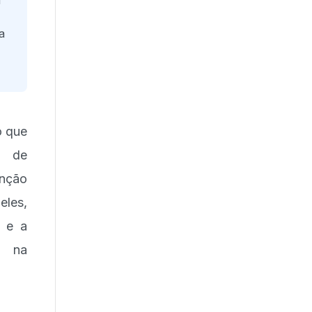
l
a
o que
s de
enção
eles,
s e a
o na