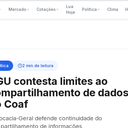
Lua
Mercado
Cotações
Política
Clima
H
Hoje
ítica
2
min de leitura
U contesta limites ao
ompartilhamento de dado
o Coaf
ocacia-Geral defende continuidade do
partilhamento de informações