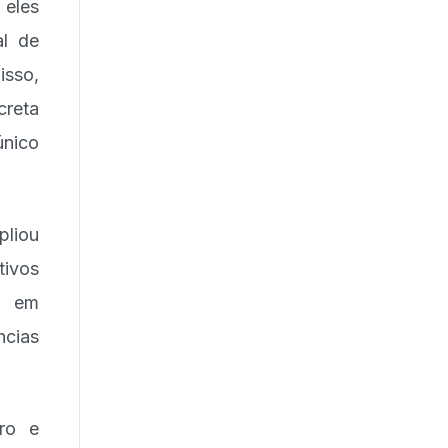
 eles
al de
isso,
creta
único
pliou
tivos
s em
ncias
ro e