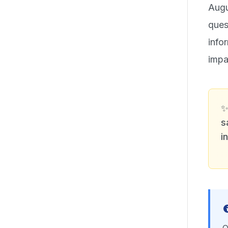
Augu
que
info
impa
s
i