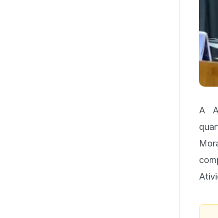
A A
quar
Mor
comp
Ativ