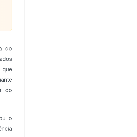
a do
dados
o que
ante
ia do
nou o
ência