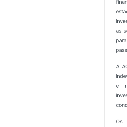
fina
estã
inve
as s
para
pass
A AG
inde
e r
inve
cond
Os 