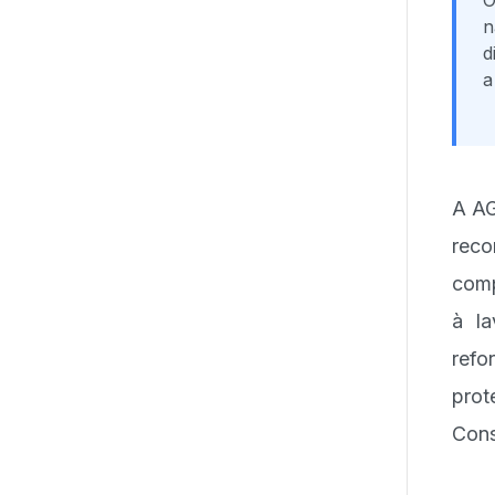
O
n
d
a
A AG
rec
comp
à la
refo
pro
Cons