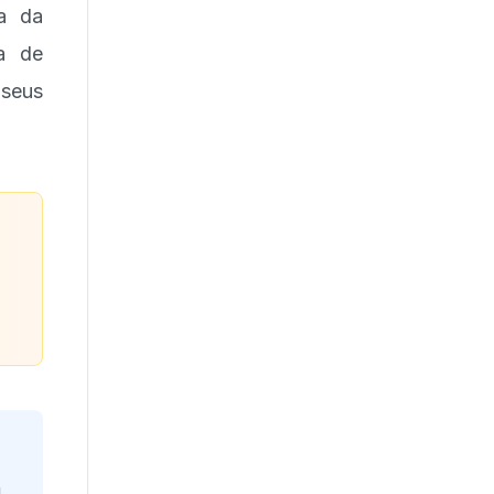
ia da
a de
 seus