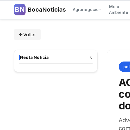
Meio
BN
BocaNoticias
Agronegócio
Ambiente
Voltar
Nesta Notícia
0
pol
AG
c
d
Adv
com