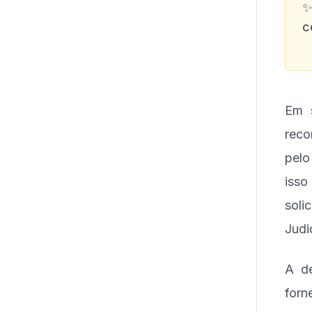
c
Em 
reco
pelo
iss
soli
Judic
A de
forn