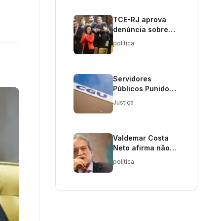
TCE-RJ aprova
denúncia sobre
fundo de
política
privatização do
estado
Servidores
Públicos Punidos
por Fraude em
Justiça
Registro de
Vacinação
Valdemar Costa
Neto afirma não
ter poder sobre
política
emendas
parlamentares