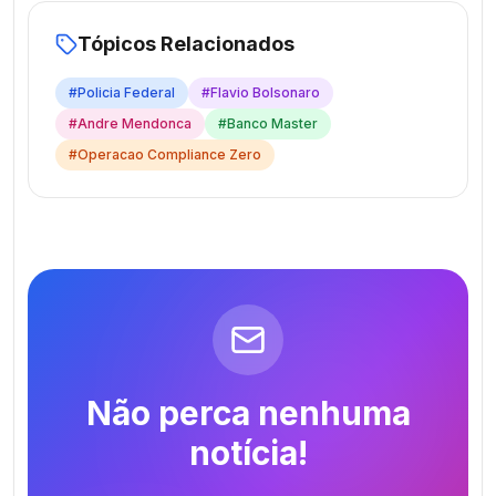
Tópicos Relacionados
#
Policia Federal
#
Flavio Bolsonaro
#
Andre Mendonca
#
Banco Master
#
Operacao Compliance Zero
Não perca nenhuma
notícia!