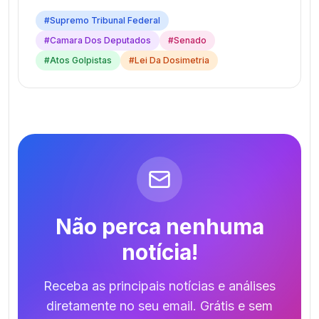
#
Supremo Tribunal Federal
#
Camara Dos Deputados
#
Senado
#
Atos Golpistas
#
Lei Da Dosimetria
Não perca nenhuma
notícia!
Receba as principais notícias e análises
diretamente no seu email. Grátis e sem