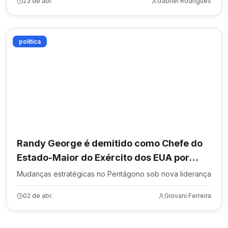
23 de abr.
Gabriel Rodrigues
política
Randy George é demitido como Chefe do
Estado-Maior do Exército dos EUA por
Pete Hegseth
Mudanças estratégicas no Pentágono sob nova liderança
02 de abr.
Giovani Ferreira