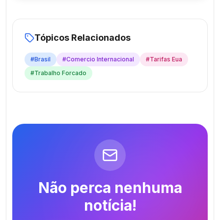
Tópicos Relacionados
#
Brasil
#
Comercio Internacional
#
Tarifas Eua
#
Trabalho Forcado
Não perca nenhuma
notícia!