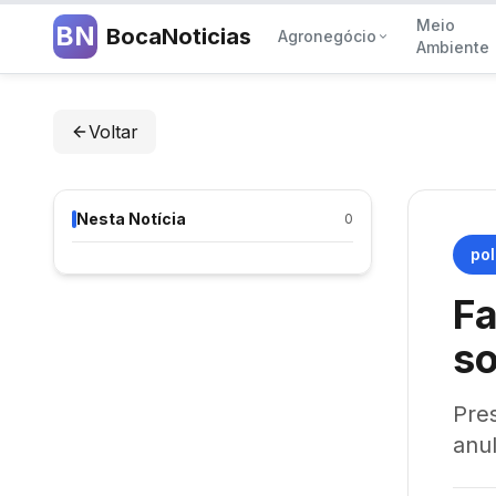
Meio
BN
BocaNoticias
Agronegócio
Ambiente
Voltar
Nesta Notícia
0
pol
Fa
so
Pre
anu