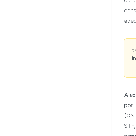
cond
cons
adeq
i
A ex
por 
(CNJ
STF,