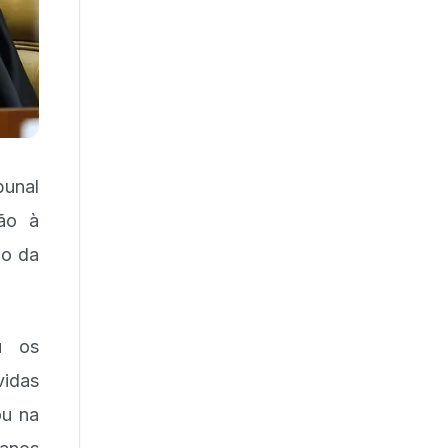
bunal
ção à
ão da
u os
vidas
ou na