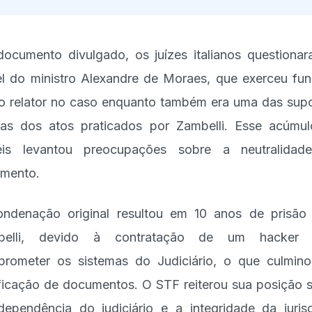
ocumento divulgado, os juízes italianos questiona
l do ministro Alexandre de Moraes, que exerceu fu
 relator no caso enquanto também era uma das sup
mas dos atos praticados por Zambelli. Esse acúmu
éis levantou preocupações sobre a neutralidad
amento.
ndenação original resultou em 10 anos de prisão
belli, devido à contratação de um hacker 
rometer os sistemas do Judiciário, o que culmin
ificação de documentos. O STF reiterou sua posição 
dependência do judiciário e a integridade da juris