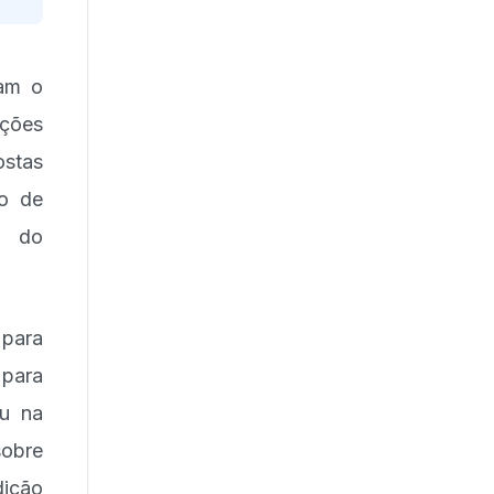
ram o
nções
ostas
lo de
e do
 para
para
ou na
sobre
dição