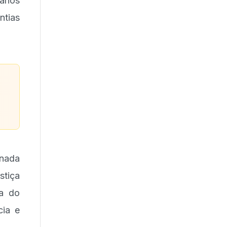
ianos
ntias
enada
stiça
ma do
cia e