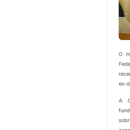
O mi
Fede
rece
ex-d
A C
fund
sobr