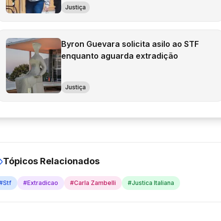
Justiça
Byron Guevara solicita asilo ao STF
enquanto aguarda extradição
Justiça
Tópicos Relacionados
#
Stf
#
Extradicao
#
Carla Zambelli
#
Justica Italiana