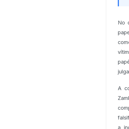
No d
pape
como
víti
pap
julg
A co
Zam
comp
fals
a in