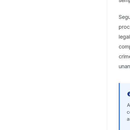
semp
Segu
proc
lega
comp
crim
unan
A
c
a