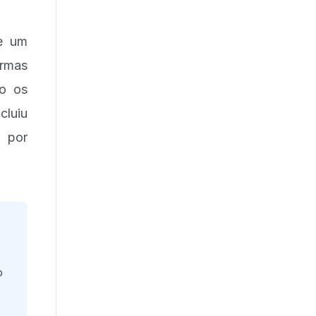
de um
ormas
do os
cluiu
a por
o