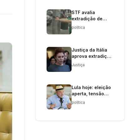
STF avalia
extradição de
Carla Zambelli por
política
porte de arma
Justiça da Itália
aprova extradição
de Carla Zambelli
Justiça
ao Brasil
Lula hoje: eleição
aperta, tensão
diplomática
política
cresce e
investigações
elevam pressão
sobre o governo