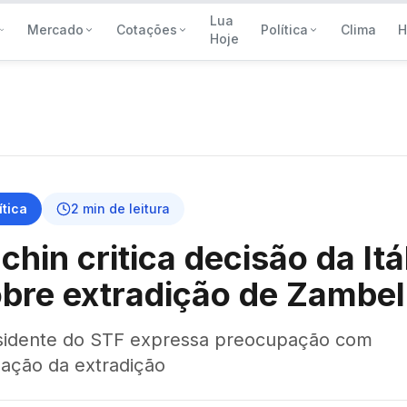
Lua
Mercado
Cotações
Política
Clima
H
Hoje
ítica
2
min de leitura
chin critica decisão da Itá
bre extradição de Zambell
sidente do STF expressa preocupação com
lação da extradição