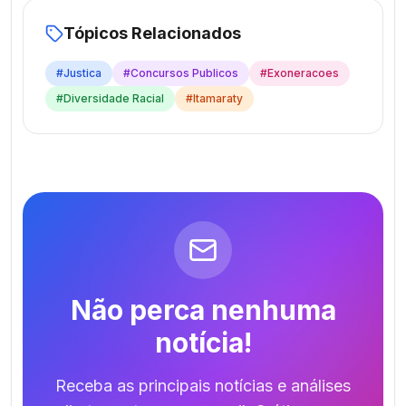
Tópicos Relacionados
#
Justica
#
Concursos Publicos
#
Exoneracoes
#
Diversidade Racial
#
Itamaraty
Não perca nenhuma
notícia!
Receba as principais notícias e análises