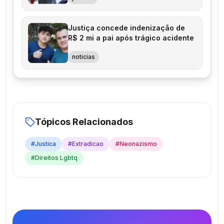
Justiça concede indenização de
R$ 2 mi a pai após trágico acidente
noticias
Tópicos Relacionados
#
Justica
#
Extradicao
#
Neonazismo
#
Direitos Lgbtq