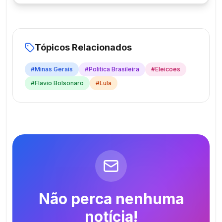
Tópicos Relacionados
#
Minas Gerais
#
Politica Brasileira
#
Eleicoes
#
Flavio Bolsonaro
#
Lula
Não perca nenhuma
notícia!