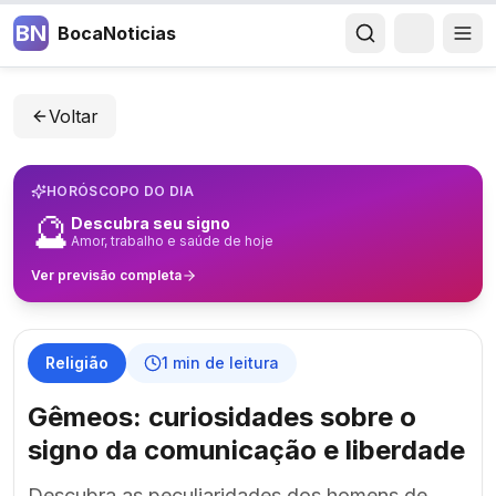
BN
BocaNoticias
Voltar
HORÓSCOPO DO DIA
🔮
Descubra seu signo
Amor, trabalho e saúde de hoje
Ver previsão completa
Religião
1
min de leitura
Gêmeos: curiosidades sobre o
signo da comunicação e liberdade
Descubra as peculiaridades dos homens de