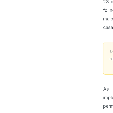
23 d
foi 
maio
casa
r
As 
impl
perm