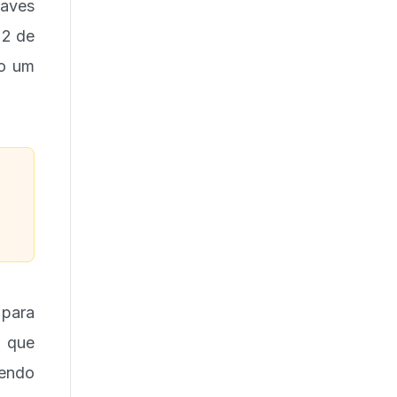
raves
 2 de
do um
s
para
s que
sendo