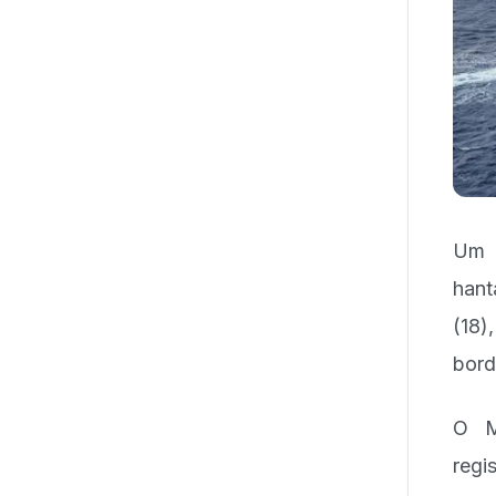
Um n
hant
(18)
bord
O M
regi