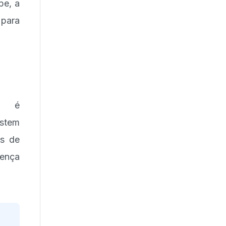
pe, a
 para
ue é
istem
es de
oença