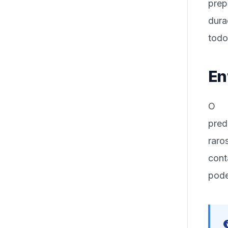
prep
dura
todo
En
O h
pred
raro
cont
pode