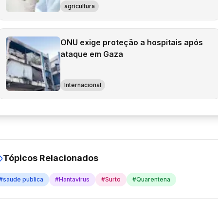
agricultura
ONU exige proteção a hospitais após
ataque em Gaza
Internacional
Tópicos Relacionados
#
saude publica
#
Hantavirus
#
Surto
#
Quarentena