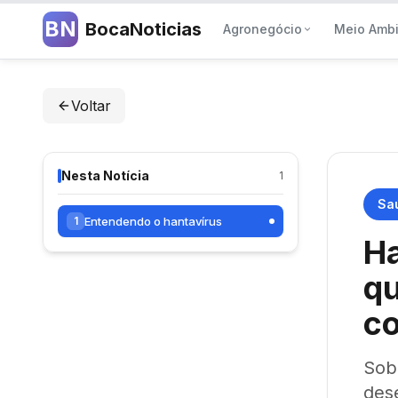
BN
BocaNoticias
Agronegócio
Meio Amb
Voltar
Nesta Notícia
1
Sa
Entendendo o hantavírus
1
Ha
qu
co
Sob
des