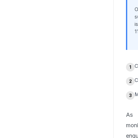
O
s
i
1
C
1
C
2
M
3
As 
mon
enqu