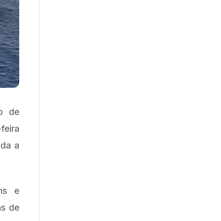
to de
feira
nda a
ns e
as de