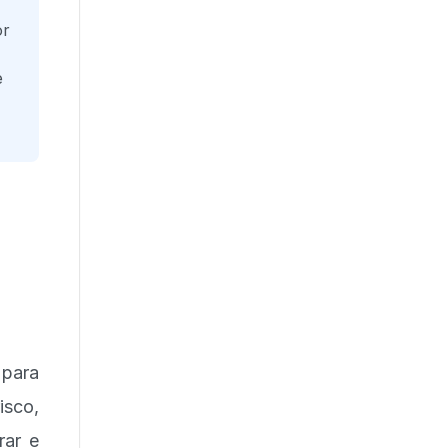
or
e
para
sco,
rar e