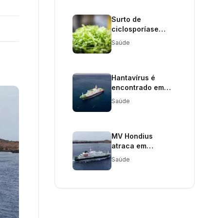
Surto de
ciclosporíase
vinculado à alface
Saúde
preocupa
autoridades de
saúde
Hantavírus é
encontrado em
roedores na Terra
Saúde
do Fogo, diz
Ministério da
Saúde
MV Hondius
atraca em
Rotterdam após
Saúde
surto de
hantavírus