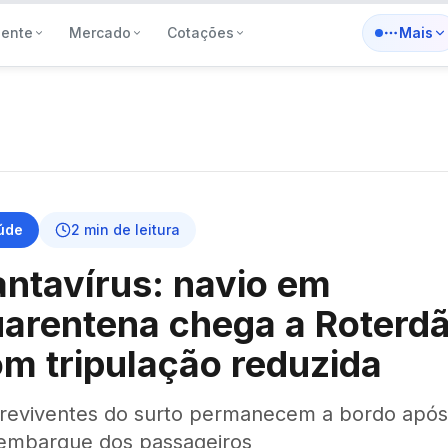
iente
Mercado
Cotações
Mais
úde
2
min de leitura
ntavírus: navio em
arentena chega a Roterd
m tripulação reduzida
reviventes do surto permanecem a bordo após
embarque dos passageiros