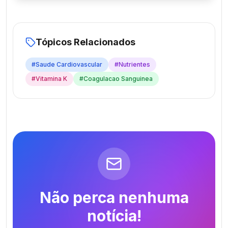
Tópicos Relacionados
#
Saude Cardiovascular
#
Nutrientes
#
Vitamina K
#
Coagulacao Sanguinea
Não perca nenhuma
notícia!