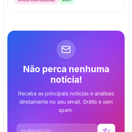
#
Voos Internacionais
#
Klm
Não perca nenhuma
notícia!
Receba as principais notícias e análises
diretamente no seu email. Grátis e sem
spam.
Endereço de email
✓