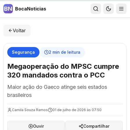
BN
BocaNoticias
Voltar
Segurança
2
min de leitura
Megaoperação do MPSC cumpre
320 mandados contra o PCC
Maior ação do Gaeco atinge seis estados
brasileiros
Camila Souza Ramos
01 de julho de 2026 às 07:50
Ouvir
Compartilhar