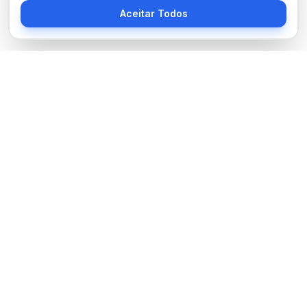
Aceitar Todos
Sobre Nós
BocaNoticias é seu portal de notícias moderno, trazendo as
últimas informações de tecnologia, esportes, cultura e mundo.
Links Úteis
Sobre Nós