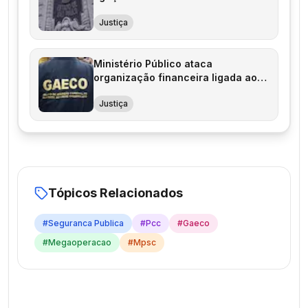
Justiça
Ministério Público ataca
organização financeira ligada ao
PCC
Justiça
Tópicos Relacionados
#
Seguranca Publica
#
Pcc
#
Gaeco
#
Megaoperacao
#
Mpsc