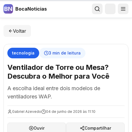
BN
BocaNoticias
Voltar
tecnologia
3
min de leitura
Ventilador de Torre ou Mesa?
Descubra o Melhor para Você
A escolha ideal entre dois modelos de
ventiladores WAP.
Gabriel Azevedo
04 de junho de 2026 às 11:10
Ouvir
Compartilhar