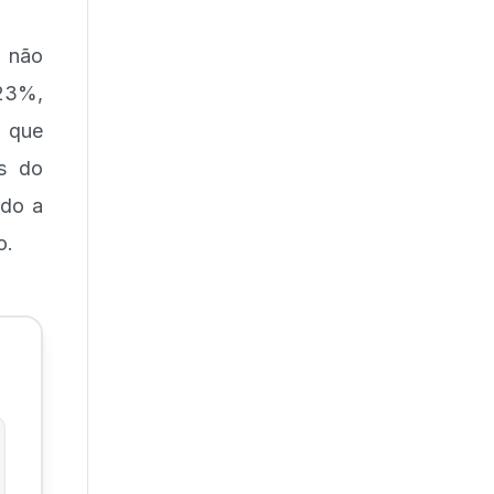
 não
,23%,
, que
os do
ndo a
o.