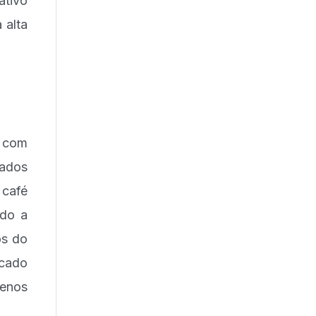
ativo
 alta
 com
iados
 café
ndo a
os do
cado
menos