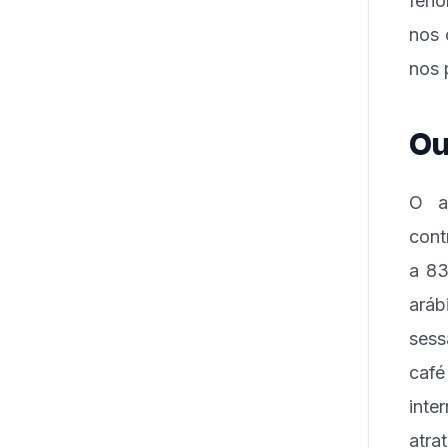
fenô
nos 
nos 
Ou
O a
cont
a 83
aráb
sess
caf
inte
atra