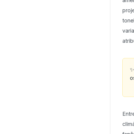
amên
proj
tone
vari
atri
o
Entr
clim