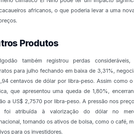
meno climático El Niño pode ter um impacto signific
cacaueiros africanos, o que poderia levar a uma nova
preços.
tros Produtos
lgodão também registrou perdas consideráveis,
ratos para julho fechando em baixa de 3,31%, negoc
,94 centavos de dólar por libra-peso. Assim como o
ica, que apresentou uma queda de 1,80%, encerra
ão a US$ 2,7570 por libra-peso. A pressão nos preç
é foi atribuída à valorização do dólar no mer
rnacional, tornando os ativos de bolsa, como o café, 
tivos para os investidores.