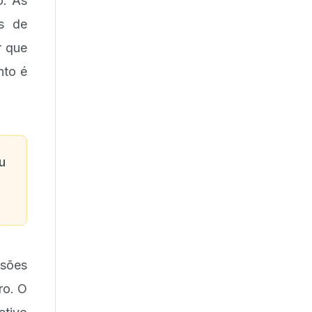
o. As
es de
r que
nto é
u
isões
ro. O