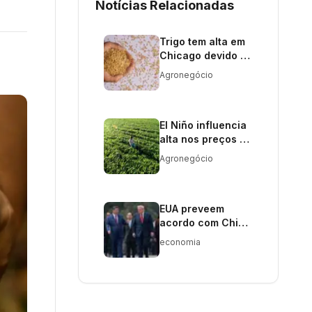
Notícias Relacionadas
Trigo tem alta em
Chicago devido a
tensões no Mar
Agronegócio
Negro
El Niño influencia
alta nos preços de
café e cacau no
Agronegócio
mercado global
EUA preveem
acordo com China
para comprar
economia
bilhões em
produtos
agrícolas