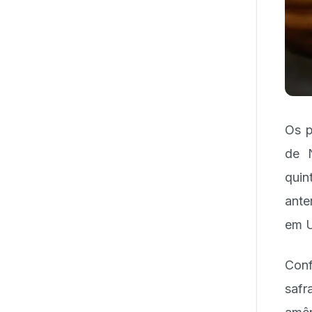
Os p
de 
quin
ante
em U
Conf
safr