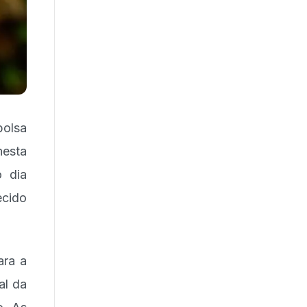
bolsa
esta
o dia
ecido
ara a
al da