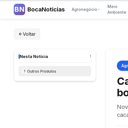
Meio
BN
BocaNoticias
Agronegócio
Ambiente
Voltar
Nesta Notícia
1
Ag
Outros Produtos
1
Ca
bo
Nov
cac