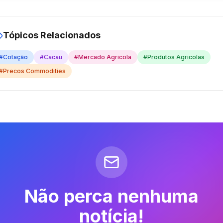
Tópicos Relacionados
#
Cotação
#
Cacau
#
Mercado Agricola
#
Produtos Agricolas
#
Precos Commodities
Não perca nenhuma
notícia!