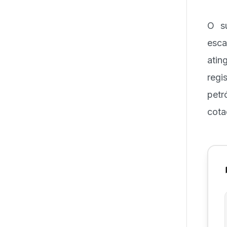
O s
esca
atin
regi
petr
cota