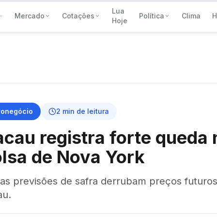
Lua
Mercado
Cotações
Política
Clima
H
Hoje
ronegócio
2
min de leitura
cau registra forte queda 
lsa de Nova York
as previsões de safra derrubam preços futuro
au.