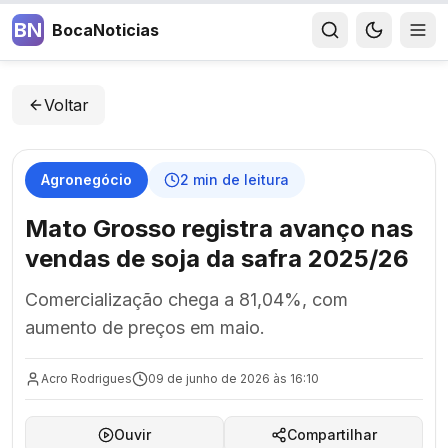
BN
BocaNoticias
Voltar
Agronegócio
2
min de leitura
Mato Grosso registra avanço nas
vendas de soja da safra 2025/26
Comercialização chega a 81,04%, com
aumento de preços em maio.
Acro Rodrigues
09 de junho de 2026 às 16:10
Ouvir
Compartilhar