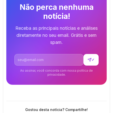
Não perca nenhuma
notícia!
Receba as principais notícias e análises
diretamente no seu email. Grátis e sem
spam.
Endereço de email
✓
Ao assinar, você concorda com nossa política de
privacidade.
Gostou desta notícia? Compartilhe!