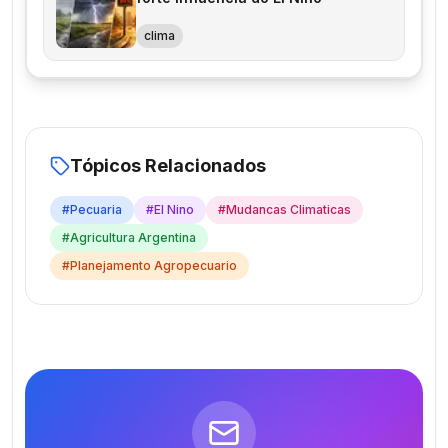
clima
Tópicos Relacionados
#
Pecuaria
#
El Nino
#
Mudancas Climaticas
#
Agricultura Argentina
#
Planejamento Agropecuario