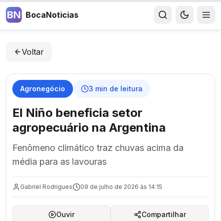
BN
BocaNoticias
Voltar
Agronegócio
3
min de leitura
El Niño beneficia setor
agropecuário na Argentina
Fenômeno climático traz chuvas acima da
média para as lavouras
Gabriel Rodrigues
09 de julho de 2026 às 14:15
Ouvir
Compartilhar