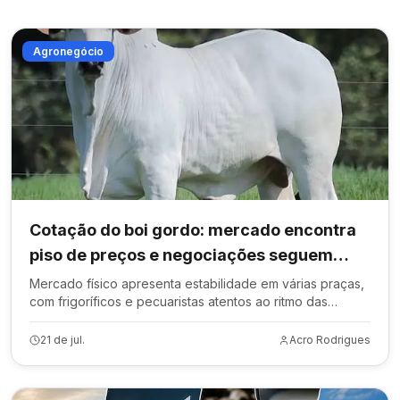
Agronegócio
Cotação do boi gordo: mercado encontra
piso de preços e negociações seguem
cautelosas
Mercado físico apresenta estabilidade em várias praças,
com frigoríficos e pecuaristas atentos ao ritmo das
negociações e à demanda.
21 de jul.
Acro Rodrigues