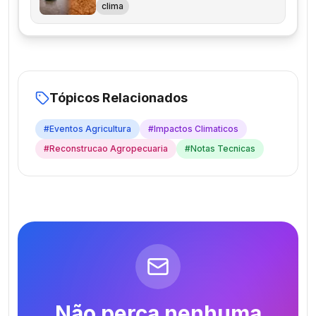
clima
Tópicos Relacionados
#
Eventos Agricultura
#
Impactos Climaticos
#
Reconstrucao Agropecuaria
#
Notas Tecnicas
Não perca nenhuma