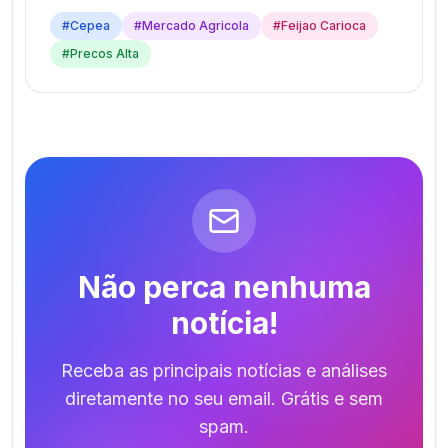
#
Cepea
#
Mercado Agricola
#
Feijao Carioca
#
Precos Alta
Não perca nenhuma
notícia!
Receba as principais notícias e análises
diretamente no seu email. Grátis e sem
spam.