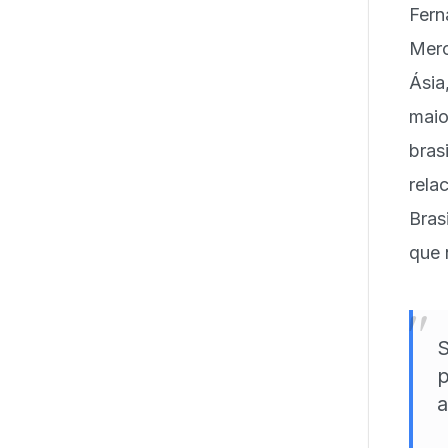
Fern
Merc
Ásia
mai
bras
rela
Bras
que 
"
S
p
a