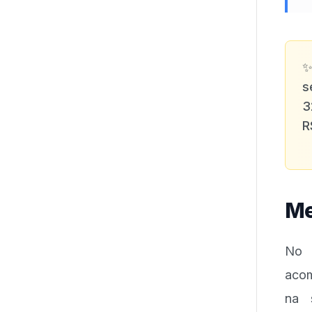
s
3
R
Me
No 
acom
na 