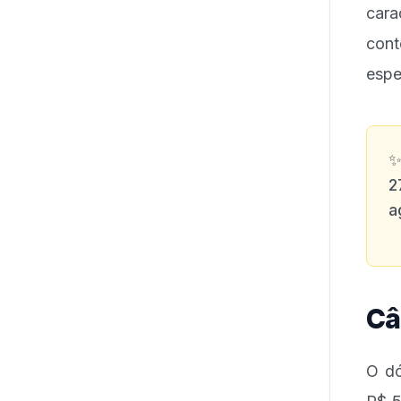
cara
cont
espe
2
a
Câ
O dó