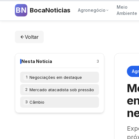
Meio
BN
BocaNoticias
Agronegócio
Ambiente
Voltar
Nesta Notícia
3
Ag
Negociações em destaque
1
Me
Mercado atacadista sob pressão
2
en
Câmbio
3
n
Expe
pró