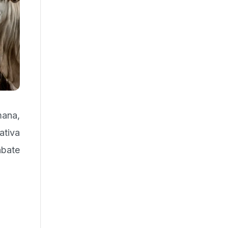
mana,
ativa
abate