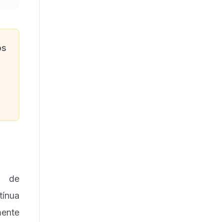
os
s de
tínua
ente