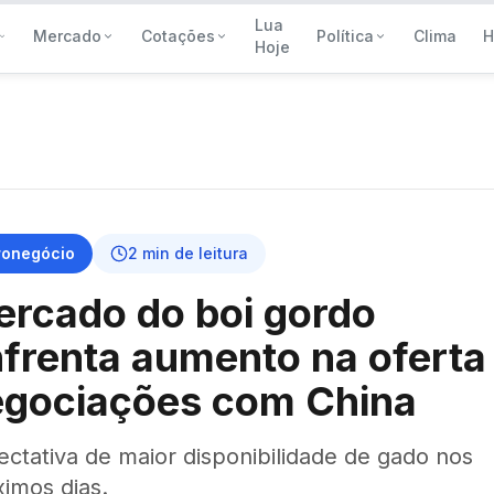
Lua
Mercado
Cotações
Política
Clima
H
Hoje
ronegócio
2
min de leitura
rcado do boi gordo
frenta aumento na oferta
egociações com China
ctativa de maior disponibilidade de gado nos
ximos dias.