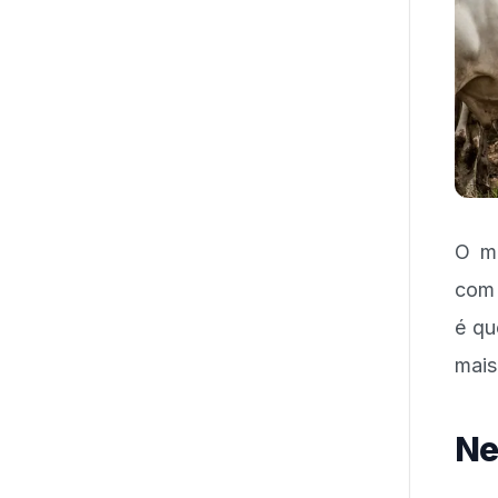
O me
com 
é qu
mais
Ne