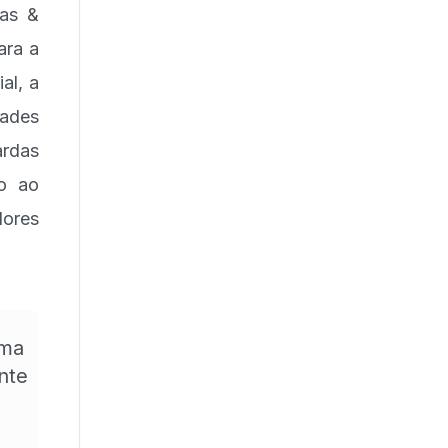
ras &
ara a
al, a
ades
ardas
do ao
dores
rma
nte