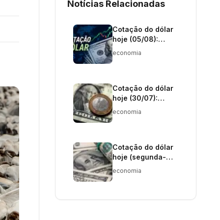
Notícias Relacionadas
Cotação do dólar
hoje (05/08):
moeda americana
economia
é negociada a R$
5,12 nesta quarta-
feira
Cotação do dólar
hoje (30/07):
acompanhe o
economia
valor da moeda
americana
Cotação do dólar
hoje (segunda-
feira, 27/07): veja
economia
o valor da moeda
americana