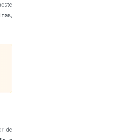
neste
ínas,
or de