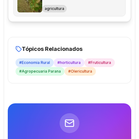
agricultura
Tópicos Relacionados
#
Economia Rural
#
horticultura
#
Fruticultura
#
Agropecuaria Parana
#
Olericultura