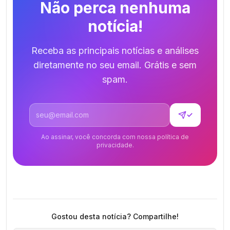
Não perca nenhuma
notícia!
Receba as principais notícias e análises
diretamente no seu email. Grátis e sem
spam.
Endereço de email
✓
Ao assinar, você concorda com nossa política de
privacidade.
Gostou desta notícia? Compartilhe!