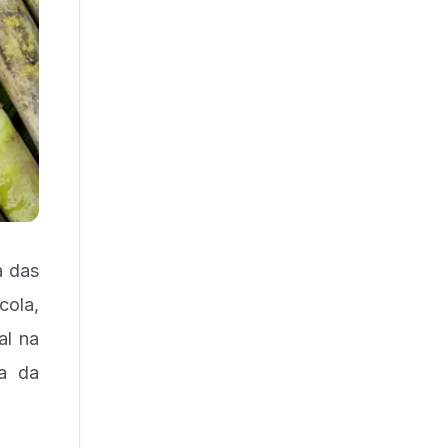
a das
ola,
al na
ia da