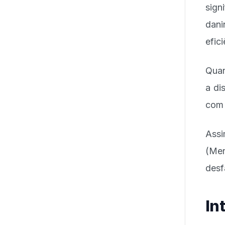
sign
dani
efic
Quan
a di
com 
Assi
(Mer
desf
In