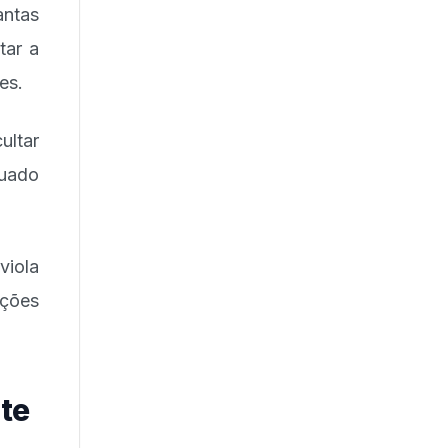
antas
tar a
es.
ultar
quado
viola
ições
te