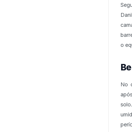
Segu
Dani
cam
barr
o eq
Be
No c
após
solo
umi
perí