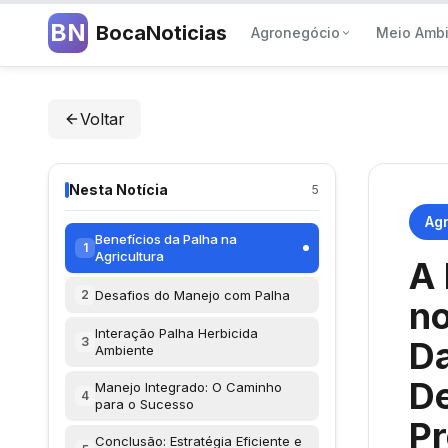
BN
BocaNoticias
Agronegócio
Meio Amb
Voltar
Nesta Notícia
5
Ag
Benefícios da Palha na
1
Agricultura
A 
Desafios do Manejo com Palha
2
no
Interação Palha Herbicida
3
Da
Ambiente
De
Manejo Integrado: O Caminho
4
para o Sucesso
P
Conclusão: Estratégia Eficiente e