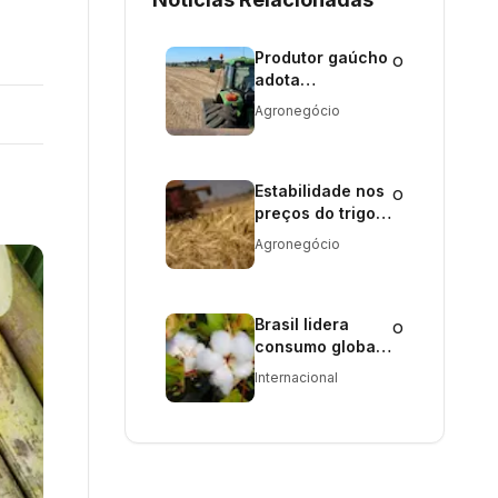
Produtor gaúcho
o
adota
estratégias para
Agronegócio
alcançar
sucesso no
plantio da soja
após desafios
Estabilidade nos
o
em anos
preços do trigo
anteriores
marca semana
Agronegócio
Brasil lidera
o
consumo global
de algodão
Internacional
sustentável, com
36% do total