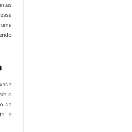
antas
 essa
 uma
cendo
a
ixada
ara o
ão da
te e