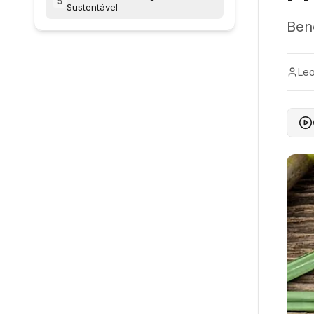
5
Sustentável
Bene
Leo