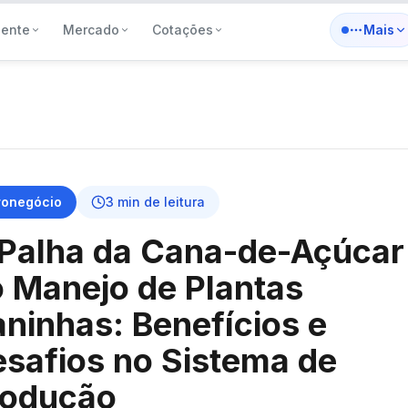
iente
Mercado
Cotações
Mais
ronegócio
3
min de leitura
Palha da Cana-de-Açúcar
 Manejo de Plantas
ninhas: Benefícios e
safios no Sistema de
rodução