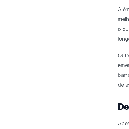
Além
melh
o qu
long
Outr
eme
barr
de e
De
Apes