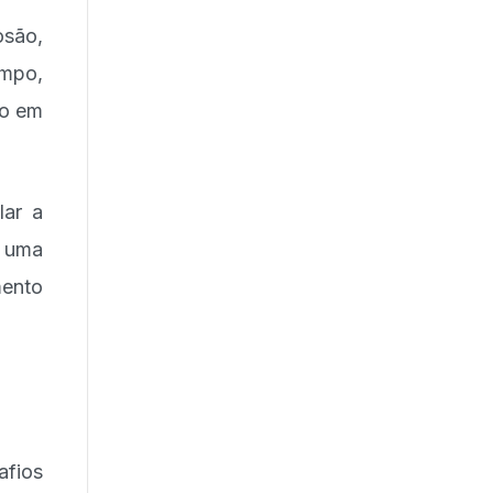
osão,
empo,
vo em
lar a
 uma
mento
afios