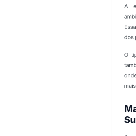
A ef
ambi
Essa
dos 
O ti
tamb
onde
mais
Ma
Su