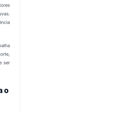
tores
uvas.
ência
palha
orte,
e ser
a o