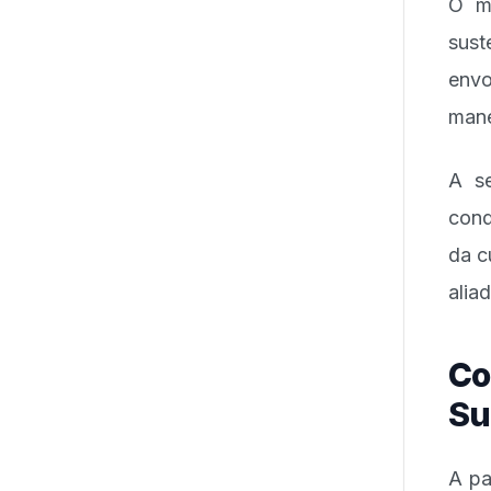
O ma
sust
envo
mane
A se
cond
da c
alia
Co
Su
A pa