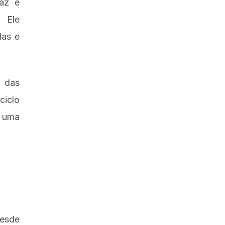
caz e
. Ele
das e
o das
ciclo
a uma
desde