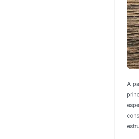
A pa
pri
espe
cons
estru