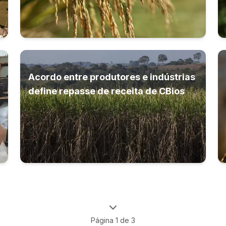
Acordo entre produtores e indústrias
define repasse de receita de CBios
Página
1
de
3