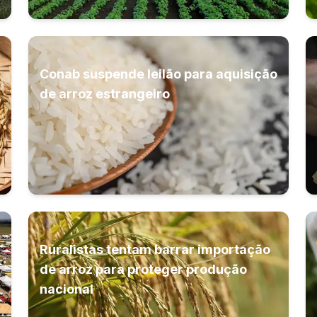
Conab suspende leilão para aquisição
de arroz estrangeiro
Ruralistas tentam barrar importação
de arroz para proteger produção
nacional