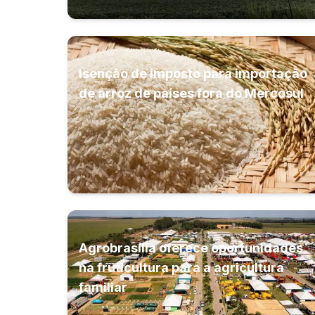
Isenção de imposto para importação
de arroz de países fora do Mercosul
Agrobrasília oferece oportunidades
na fruticultura para a agricultura
familiar