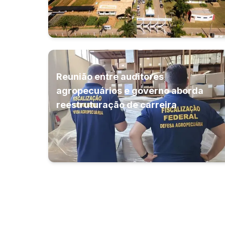
Reunião entre auditores
agropecuários e governo aborda
reestruturação de carreira