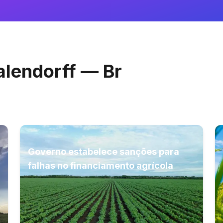
alendorff — Br
Governo estabelece sanções para
falhas no financiamento agrícola