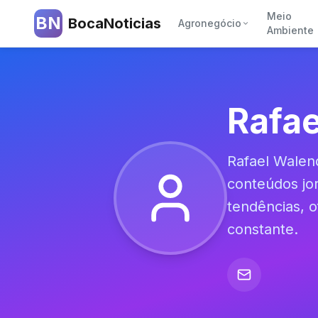
Meio
BN
BocaNoticias
Agronegócio
Ambiente
Rafae
Rafael Walen
conteúdos jor
tendências, o
constante.