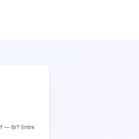
ff — Br
? Entre