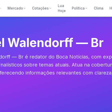
Lua
Mercado
Cotações
Política
Clima
H
Hoje
l Walendorff — Br
dorff — Br é redator do Boca Notícias, com ex
nalísticos sobre temas atuais. Atua na cobertura
ferecendo informações relevantes com clareza,