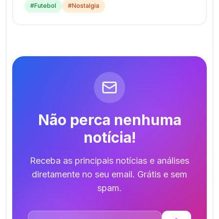
#
Futebol
#
Nostalgia
Não perca nenhuma
notícia!
Receba as principais notícias e análises
diretamente no seu email. Grátis e sem
spam.
Endereço de email