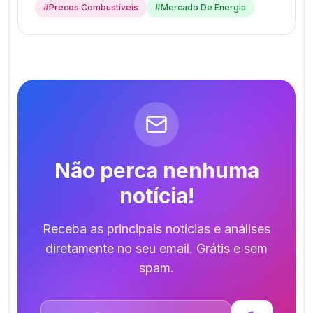
#
Precos Combustiveis
#
Mercado De Energia
Não perca nenhuma
notícia!
Receba as principais notícias e análises
diretamente no seu email. Grátis e sem
spam.
Endereço de email