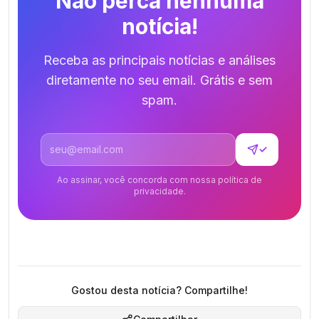
Não perca nenhuma
notícia!
Receba as principais notícias e análises
diretamente no seu email. Grátis e sem
spam.
Endereço de email
✓
Ao assinar, você concorda com nossa política de
privacidade.
Gostou desta notícia? Compartilhe!