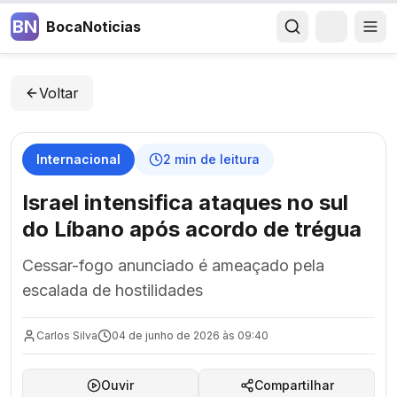
BN
BocaNoticias
Voltar
Internacional
2
min de leitura
Israel intensifica ataques no sul
do Líbano após acordo de trégua
Cessar-fogo anunciado é ameaçado pela
escalada de hostilidades
Carlos Silva
04 de junho de 2026 às 09:40
Ouvir
Compartilhar