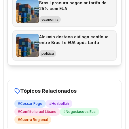
Brasil procura negociar tarifa de
25% com EUA
economia
Alckmin destaca diálogo contínuo
entre Brasil e EUA após tarifa
política
Tópicos Relacionados
#
Cessar Fogo
#
Hezbollah
#
Conflito Israel Libano
#
Negociacoes Eua
#
Guerra Regional