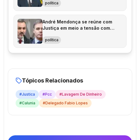
política
André Mendonça se reúne com
Justiça em meio a tensão com
Polícia Federal
política
Tópicos Relacionados
#
Justica
#
Pcc
#
Lavagem De Dinheiro
#
Calunia
#
Delegado Fabio Lopes