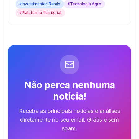
#
Investimentos Rurais
#
Tecnologia Agro
#
Plataforma Territorial
Não perca nenhuma
notícia!
Receba as principais notícias e análises
diretamente no seu email. Grátis e sem
spam.