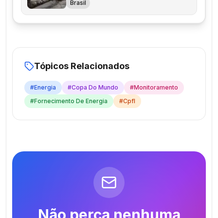
Brasil
Tópicos Relacionados
#
Energia
#
Copa Do Mundo
#
Monitoramento
#
Fornecimento De Energia
#
Cpfl
Não perca nenhuma