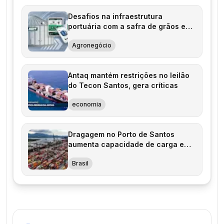
Desafios na infraestrutura
portuária com a safra de grãos em
alta
Agronegócio
Antaq mantém restrições no leilão
do Tecon Santos, gera críticas
economia
Dragagem no Porto de Santos
aumenta capacidade de carga em
cinco anos
Brasil