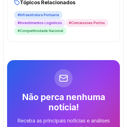
Tópicos Relacionados
#
Infraestrutura Portuaria
#
Investimentos Logisticos
#
Concessoes Portos
#
Competitividade Nacional
Não perca nenhuma
notícia!
Receba as principais notícias e análises