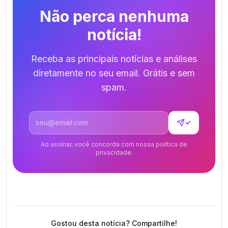
Não perca nenhuma
notícia!
Receba as principais notícias e análises
diretamente no seu email. Grátis e sem
spam.
Endereço de email
✓
Ao assinar, você concorda com nossa política de
privacidade.
Gostou desta notícia? Compartilhe!